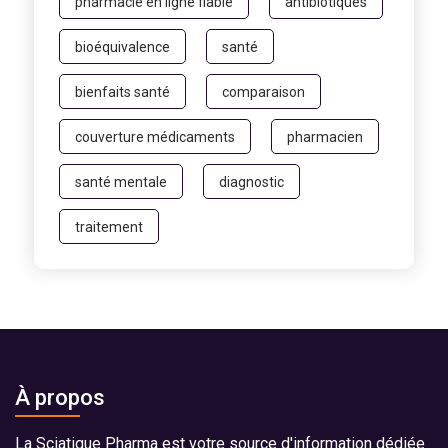
pharmacie en ligne fiable
antibiotiques
bioéquivalence
santé
bienfaits santé
comparaison
couverture médicaments
pharmacien
santé mentale
diagnostic
traitement
À propos
La Sciatique Pharma est votre source d'information dédiée