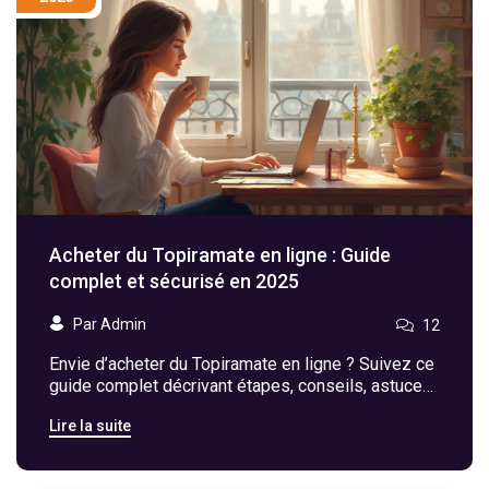
Acheter du Topiramate en ligne : Guide
complet et sécurisé en 2025
Par Admin
12
Envie d’acheter du Topiramate en ligne ? Suivez ce
guide complet décrivant étapes, conseils, astuces
et dangers pour commander votre traitement en
Lire la suite
toute sécurité en 2025.