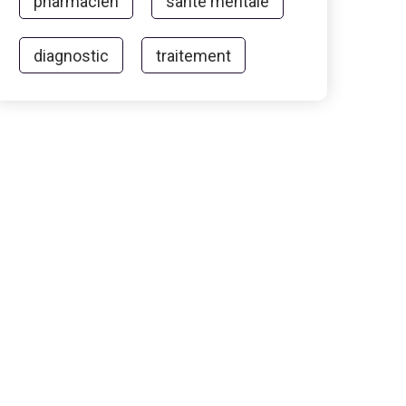
pharmacien
santé mentale
diagnostic
traitement