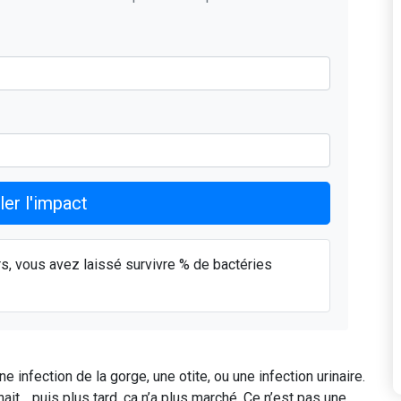
ler l'impact
rs, vous avez laissé survivre
% de bactéries
e infection de la gorge, une otite, ou une infection urinaire.
it… puis plus tard, ça n’a plus marché. Ce n’est pas une