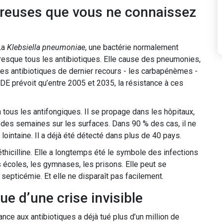
ereuses que vous ne connaissez
La
Klebsiella pneumoniae
, une bactérie normalement
presque tous les antibiotiques. Elle cause des pneumonies,
 les antibiotiques de dernier recours - les carbapénèmes -
DE prévoit qu’entre 2005 et 2035, la résistance à ces
 tous les antifongiques. Il se propage dans les hôpitaux,
 des semaines sur les surfaces. Dans 90 % des cas, il ne
ointaine. Il a déjà été détecté dans plus de 40 pays.
méthicilline. Elle a longtemps été le symbole des infections
es écoles, les gymnases, les prisons. Elle peut se
epticémie. Et elle ne disparaît pas facilement.
e d’une crise invisible
ance aux antibiotiques a déjà tué plus d’un million de