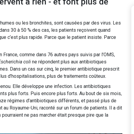
rvent à rien - et font plus de
 rhumes ou les bronchites, sont causées par des virus. Les
t, dans 30 à 50 % des cas, les patients reçoivent quand
e c’est plus rapide. Parce que le patient insiste. Parce
En France, comme dans 76 autres pays suivis par l’OMS,
Escherichia coli
ne répondent plus aux antibiotiques
es. Dans un cas sur cinq, le premier antibiotique prescrit
plus d’hospitalisations, plus de traitements coûteux.
enou. Elle développe une infection. Les antibiotiques
ts plus forts. Puis encore plus forts. Au bout de six mois,
onze régimes d’antibiotiques différents, et passé plus de
ient au Royaume-Uni, raconté sur un forum de patients. Il a dit
s pourraient ne pas marcher était presque pire que la