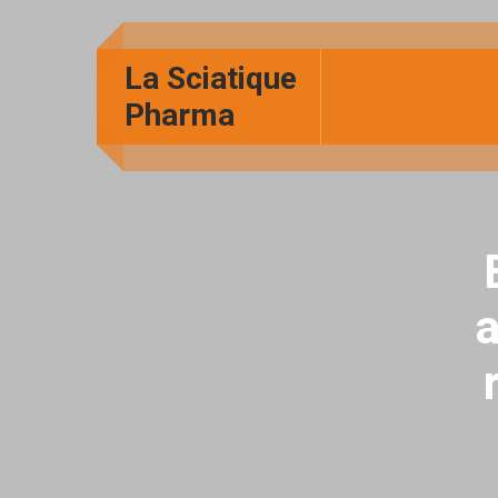
La Sciatique
Pharma
a