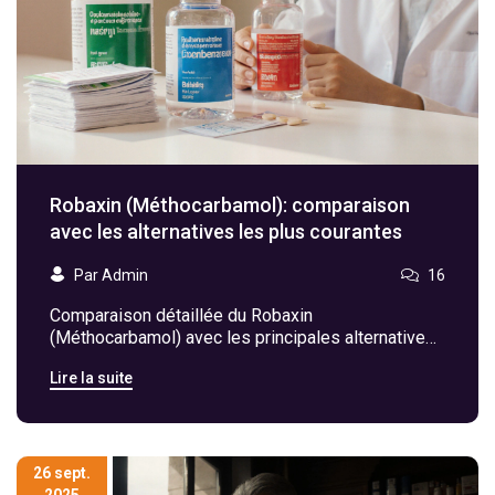
Robaxin (Méthocarbamol): comparaison
avec les alternatives les plus courantes
Par Admin
16
Comparaison détaillée du Robaxin
(Méthocarbamol) avec les principales alternatives,
tableau, critères de choix et FAQ pour aider à
Lire la suite
décider le meilleur traitement.
26 sept.
2025