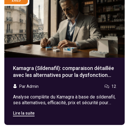
Kamagra (Sildenafil): comparaison détaillée
avec les alternatives pour la dysfonction
érectile
Par Admin
12
Analyse complète du Kamagra à base de sildenafil,
ses alternatives, efficacité, prix et sécurité pour
aider à choisir le traitement adapté à la dysfonction
Lire la suite
érectile.