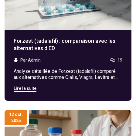
Forzest (tadalafil) : comparaison avec les
alternatives d'ED
Par Admin
19
Analyse détaillée de Forzest (tadalafil) comparé
aux alternatives comme Cialis, Viagra, Levitra et
Stendra, avec critères, tableau comparatif et guide
Lire la suite
de choix.
12 oct.
2025