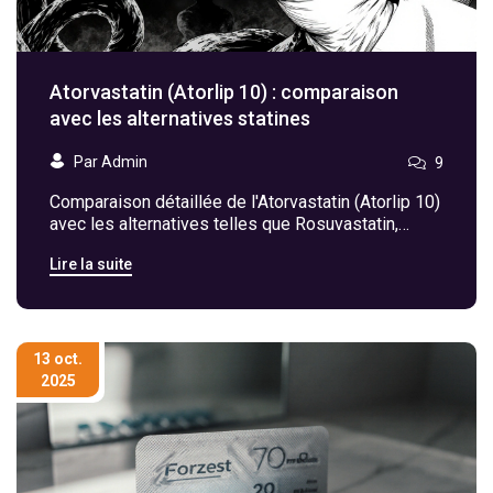
Atorvastatin (Atorlip 10) : comparaison
avec les alternatives statines
Par Admin
9
Comparaison détaillée de l'Atorvastatin (Atorlip 10)
avec les alternatives telles que Rosuvastatin,
Simvastatin, Ezetimibe ou les résines, pour choisir
Lire la suite
le traitement cholestérol optimal.
13 oct.
2025