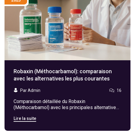
Robaxin (Méthocarbamol): comparaison
avec les alternatives les plus courantes
Par Admin
16
Comparaison détaillée du Robaxin
(Méthocarbamol) avec les principales alternatives,
tableau, critères de choix et FAQ pour aider à
Lire la suite
décider le meilleur traitement.