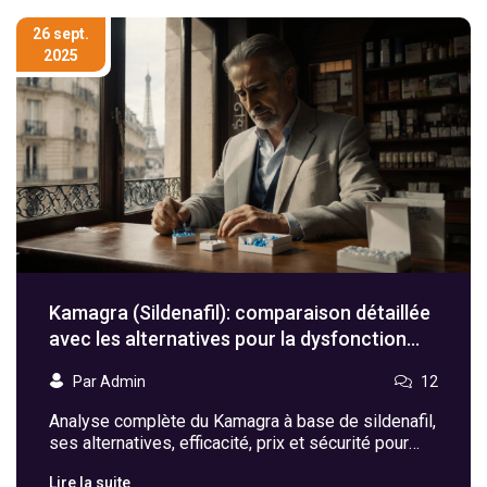
26 sept.
2025
Kamagra (Sildenafil): comparaison détaillée
avec les alternatives pour la dysfonction
érectile
Par Admin
12
Analyse complète du Kamagra à base de sildenafil,
ses alternatives, efficacité, prix et sécurité pour
aider à choisir le traitement adapté à la dysfonction
Lire la suite
érectile.