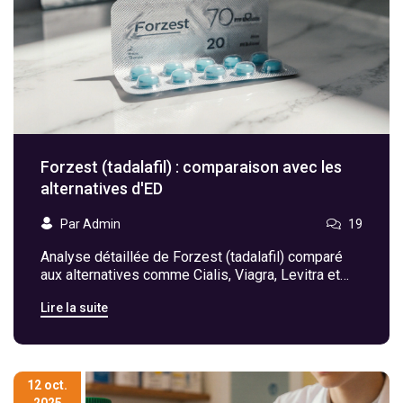
Forzest (tadalafil) : comparaison avec les
alternatives d'ED
Par Admin
19
Analyse détaillée de Forzest (tadalafil) comparé
aux alternatives comme Cialis, Viagra, Levitra et
Stendra, avec critères, tableau comparatif et guide
Lire la suite
de choix.
12 oct.
2025