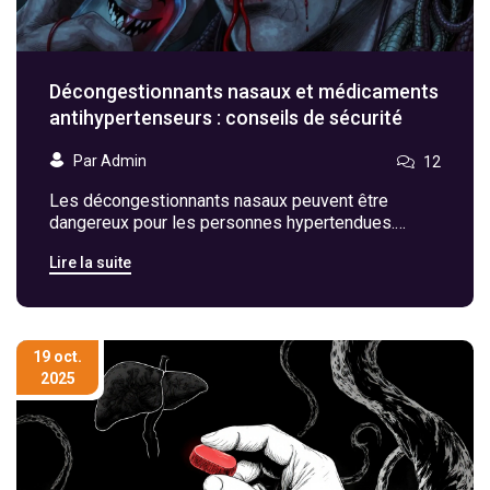
Décongestionnants nasaux et médicaments
antihypertenseurs : conseils de sécurité
Par Admin
12
Les décongestionnants nasaux peuvent être
dangereux pour les personnes hypertendues.
Découvrez les risques, les ingrédients à éviter, et
Lire la suite
les alternatives sûres pour soulager la congestion
sans compromettre votre santé cardiaque.
19 oct.
2025