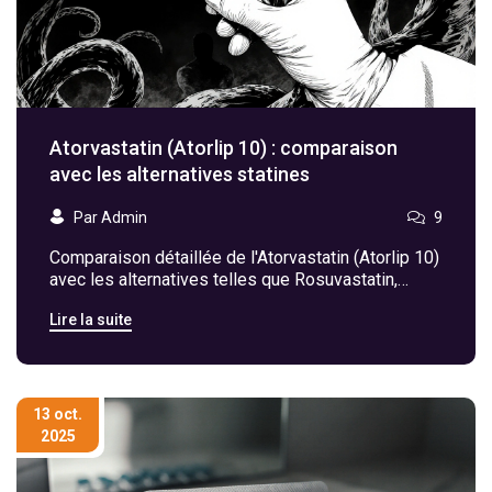
Atorvastatin (Atorlip 10) : comparaison
avec les alternatives statines
Par Admin
9
Comparaison détaillée de l'Atorvastatin (Atorlip 10)
avec les alternatives telles que Rosuvastatin,
Simvastatin, Ezetimibe ou les résines, pour choisir
Lire la suite
le traitement cholestérol optimal.
13 oct.
2025