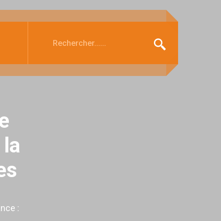
ie
 la
es
ance :