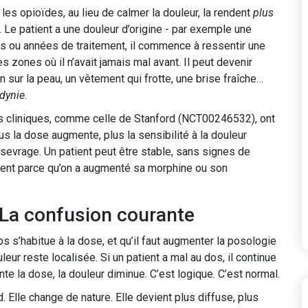
 les opioïdes, au lieu de calmer la douleur, la rendent
plus
d. Le patient a une douleur d’origine - par exemple une
is ou années de traitement, il commence à ressentir une
 zones où il n’avait jamais mal avant. Il peut devenir
 sur la peau, un vêtement qui frotte, une brise fraîche…
odynie
.
es cliniques, comme celle de Stanford (NCT00246532), ont
s la dose augmente, plus la sensibilité à la douleur
 sevrage. Un patient peut être stable, sans signes de
ement parce qu’on a augmenté sa morphine ou son
 La confusion courante
rps s’habitue à la dose, et qu’il faut augmenter la posologie
eur reste localisée. Si un patient a mal au dos, il continue
te la dose, la douleur diminue. C’est logique. C’est normal.
d. Elle change de nature. Elle devient plus diffuse, plus