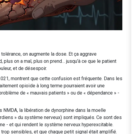
e tolérance, on augmente la dose. Et ça aggrave
nd, plus on a mal, plus on prend… jusqu’à ce que le patient
uleur, et de désespoir.
21, montrent que cette confusion est fréquente. Dans les
raitement opioïde à long terme pourraient avoir une
 problème de « mauvais patients » ou de « dépendance » -
 NMDA, la libération de dynorphine dans la moelle
« gardiens » du système nerveux) sont impliqués. Ce sont des
e - et qui rendent le système nerveux hyperexcitable.
rop sensibles, et que chaque petit signal était amplifié.