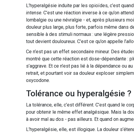
L’hyperalgésie induite par les opioïdes, c’est quand
intense
. C’est une réaction inverse à ce qu’on atten
lombalgie ou une névralgie - et, après plusieurs mo
douleur plus large, plus forte, parfois même dans des
sensible à des stimuli normaux : une légère pression
tout devient douloureux. C’est ce qu’on appelle l’
all
Ce n’est pas un effet secondaire mineur. Des étud
montré que cette réaction est dose-dépendante : plu
s’aggrave. Et ce n’est pas lié à la dépendance ou au
retrait, et pourtant voir sa douleur exploser simpl
oxycodone.
Tolérance ou hyperalgésie ?
La tolérance, elle, c’est différent. C’est quand le co
pour obtenir le même effet analgésique. Mais la doul
à avoir mal au dos - pas ailleurs. Et quand on augmen
L’hyperalgésie, elle, est illogique. La douleur s’éten