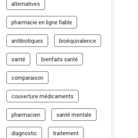
alternatives
pharmacie en ligne fiable
antibiotiques
bioéquivalence
santé
bienfaits santé
comparaison
couverture médicaments
pharmacien
santé mentale
diagnostic
traitement