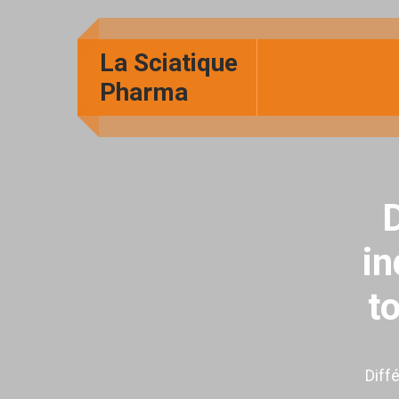
La Sciatique
Pharma
D
in
t
Diffé