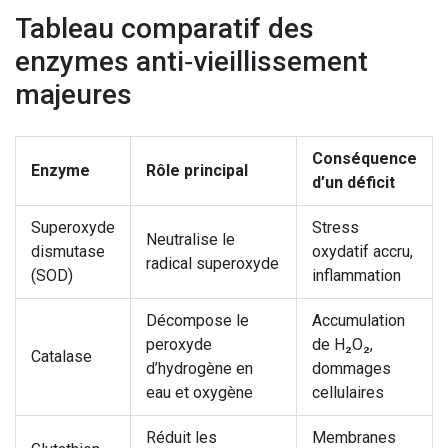
Tableau comparatif des
enzymes anti‑vieillissement
majeures
Conséquence
Enzyme
Rôle principal
d’un déficit
Superoxyde
Stress
Neutralise le
dismutase
oxydatif accru,
radical superoxyde
(SOD)
inflammation
Décompose le
Accumulation
peroxyde
de H₂O₂,
Catalase
d’hydrogène en
dommages
eau et oxygène
cellulaires
Réduit les
Membranes