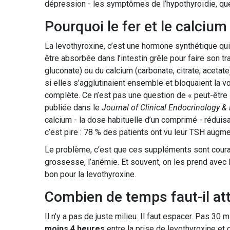
dépression - les symptômes de l’hypothyroïdie, que
Pourquoi le fer et le calcium
La levothyroxine, c’est une hormone synthétique qui 
être absorbée dans l’intestin grêle pour faire son tra
gluconate) ou du calcium (carbonate, citrate, aceta
si elles s’agglutinaient ensemble et bloquaient la v
complète. Ce n’est pas une question de « peut-être »
publiée dans le
Journal of Clinical Endocrinology 
calcium - la dose habituelle d’un comprimé - réduisai
c’est pire : 78 % des patients ont vu leur TSH augmen
Le problème, c’est que ces suppléments sont courants
grossesse, l’anémie. Et souvent, on les prend avec l
bon pour la levothyroxine.
Combien de temps faut-il at
Il n’y a pas de juste milieu. Il faut espacer. Pas 30
moins 4 heures
entre la prise de levothyroxine et c