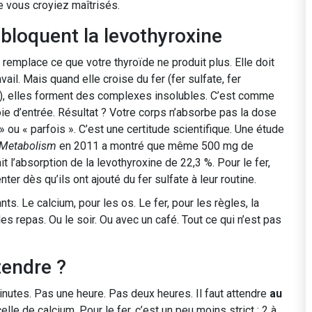
 vous croyiez maîtrisés.
 bloquent la levothyroxine
remplace ce que votre thyroïde ne produit plus. Elle doit
vail. Mais quand elle croise du fer (fer sulfate, fer
te), elles forment des complexes insolubles. C’est comme
oie d’entrée. Résultat ? Votre corps n’absorbe pas la dose
 ou « parfois ». C’est une certitude scientifique. Une étude
& Metabolism
en 2011 a montré que même 500 mg de
t l’absorption de la levothyroxine de 22,3 %. Pour le fer,
ter dès qu’ils ont ajouté du fer sulfate à leur routine.
. Le calcium, pour les os. Le fer, pour les règles, la
es repas. Ou le soir. Ou avec un café. Tout ce qui n’est pas
tendre ?
 minutes. Pas une heure. Pas deux heures. Il faut attendre
au
elle de calcium. Pour le fer, c’est un peu moins strict : 2 à