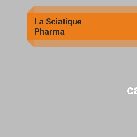
La Sciatique
Pharma
c