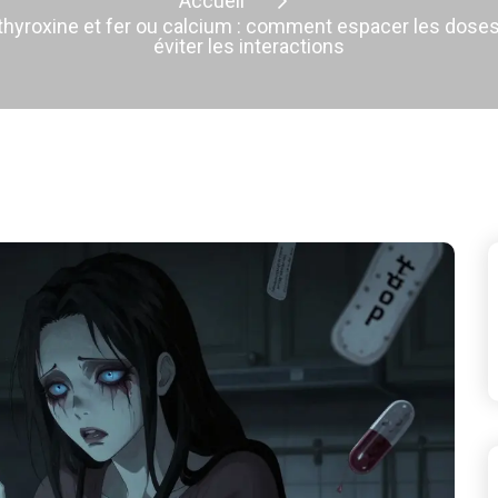
Accueil
hyroxine et fer ou calcium : comment espacer les dose
éviter les interactions