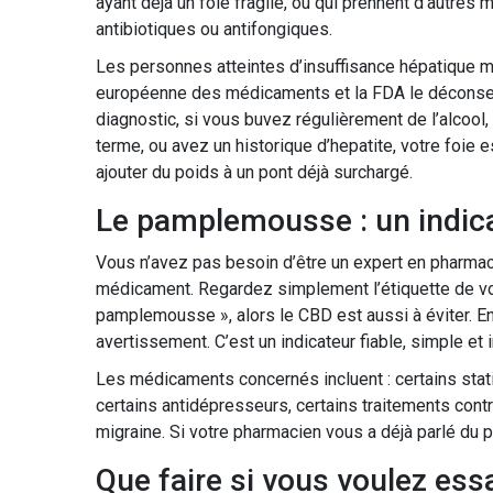
ayant déjà un foie fragile, ou qui prennent d’autres
antibiotiques ou antifongiques.
Les personnes atteintes d’insuffisance hépatique m
européenne des médicaments et la FDA le déconsei
diagnostic, si vous buvez régulièrement de l’alcoo
terme, ou avez un historique d’hepatite, votre foie
ajouter du poids à un pont déjà surchargé.
Le pamplemousse : un indic
Vous n’avez pas besoin d’être un expert en pharmac
médicament. Regardez simplement l’étiquette de vo
pamplemousse », alors le CBD est aussi à éviter. 
avertissement. C’est un indicateur fiable, simple et
Les médicaments concernés incluent : certains stati
certains antidépresseurs, certains traitements cont
migraine. Si votre pharmacien vous a déjà parlé du p
Que faire si vous voulez ess