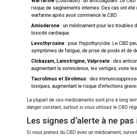
Warfarine
(Coumadin) : un anticoagulant. Le CBD
risque de saignements internes. Des cas ont été r
warfarine après avoir commencé le CBD.
Amiodarone
: un médicament pour les troubles 
toxicité cardiaque.
Levothyroxine
: pour l’hypothyroïdie. Le CBD peut
symptômes de fatigue, de prise de poids et de d
Clobazam, Lamotrigine, Valproate
: des antico
augmentant la somnolence, les vertiges, voire les
Tacrolimus et Sirolimus
: des immunosuppresseu
toxiques, augmentant le risque d’infections graves
La plupart de ces médicaments sont pris à long term
danger constant, surtout si vous utilisez le CBD rég
Les signes d’alerte à ne pas 
Si vous prenez du CBD avec un médicament, survei