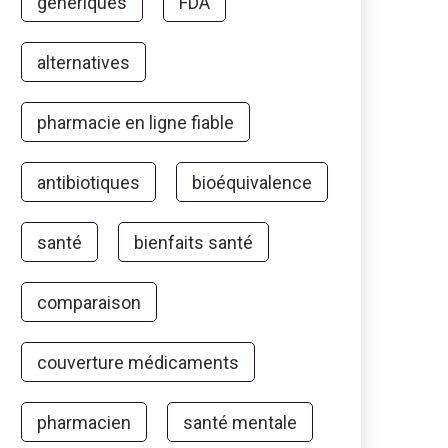
génériques
FDA
alternatives
pharmacie en ligne fiable
antibiotiques
bioéquivalence
santé
bienfaits santé
comparaison
couverture médicaments
pharmacien
santé mentale