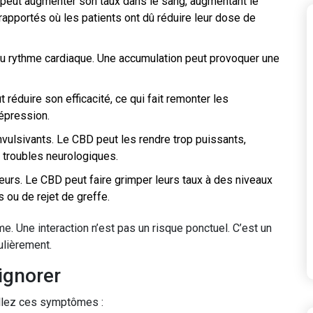
 peut augmenter son taux dans le sang, augmentant le
apportés où les patients ont dû réduire leur dose de
du rythme cardiaque. Une accumulation peut provoquer une
 réduire son efficacité, ce qui fait remonter les
épression.
nvulsivants. Le CBD peut les rendre trop puissants,
 troubles neurologiques.
rs. Le CBD peut faire grimper leurs taux à des niveaux
 ou de rejet de greffe.
e. Une interaction n’est pas un risque ponctuel. C’est un
ulièrement.
ignorer
llez ces symptômes :