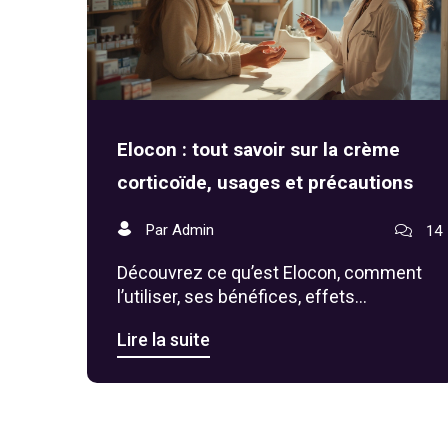
Elocon : tout savoir sur la crème
corticoïde, usages et précautions
Par Admin
14
Découvrez ce qu’est Elocon, comment
l’utiliser, ses bénéfices, effets
indésirables et alternatives. Guide
Lire la suite
complet pour les patients.