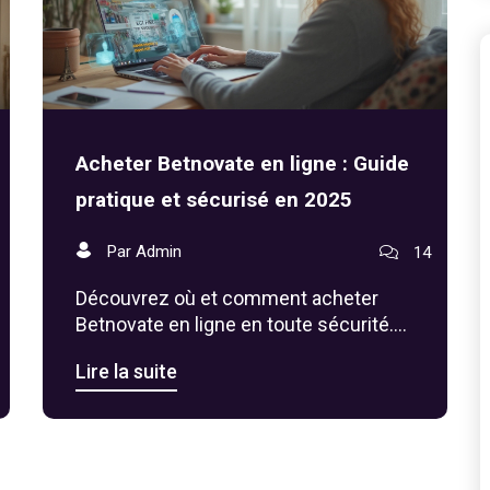
Acheter Betnovate en ligne : Guide
pratique et sécurisé en 2025
Par Admin
14
Découvrez où et comment acheter
Betnovate en ligne en toute sécurité.
Conseils pratiques, précautions et
Lire la suite
recommandations pour profiter au mieux
de ce médicament dermatologique.