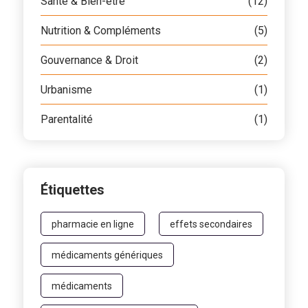
Santé & Bien-être
(12)
Nutrition & Compléments
(5)
Gouvernance & Droit
(2)
Urbanisme
(1)
Parentalité
(1)
Étiquettes
pharmacie en ligne
effets secondaires
médicaments génériques
médicaments