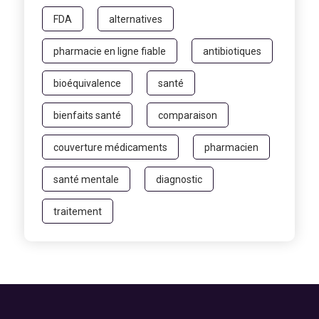
FDA
alternatives
pharmacie en ligne fiable
antibiotiques
bioéquivalence
santé
bienfaits santé
comparaison
couverture médicaments
pharmacien
santé mentale
diagnostic
traitement