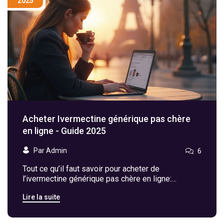
2025
Acheter Ivermectine générique pas chère
en ligne - Guide 2025
Par Admin
6
Tout ce qu’il faut savoir pour acheter de
l’ivermectine générique pas chère en ligne:
législation, vérification des sites, comparaison des
Lire la suite
prix, dosage sûr et précautions.