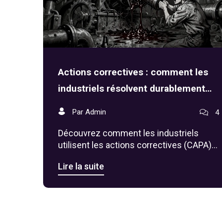
Actions correctives : comment les
industriels résolvent durablement
les problèmes de qualité
Par Admin
4
Découvrez comment les industriels
utilisent les actions correctives (CAPA)
pour éliminer durablement les défauts
Lire la suite
de production. Guide pratique sur
l'analyse des causes racines, la
conformité réglementaire et les
bénéfices économiques.