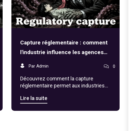
Capture réglementaire : comment
l'industrie influence les agences
gouvernementales
Par Admin
0
Découvrez comment la capture
réglementaire permet aux industries
d'influencer les agences
Lire la suite
gouvernementales au détriment du
public. Exemples concrets, mécanismes
et solutions.