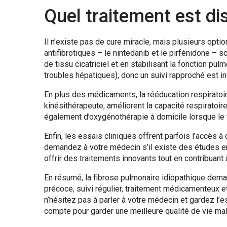
Quel traitement est di
Il n’existe pas de cure miracle, mais plusieurs opt
antifibrotiques – le nintedanib et le pirfénidone – so
de tissu cicatriciel et en stabilisant la fonction pu
troubles hépatiques), donc un suivi rapproché est i
En plus des médicaments, la rééducation respiratoir
kinésithérapeute, améliorent la capacité respiratoire 
également d’oxygénothérapie à domicile lorsque le
Enfin, les essais cliniques offrent parfois l’accès à
demandez à votre médecin s’il existe des études en
offrir des traitements innovants tout en contribuant 
En résumé, la fibrose pulmonaire idiopathique deman
précoce, suivi régulier, traitement médicamenteux e
n’hésitez pas à parler à votre médecin et gardez l’
compte pour garder une meilleure qualité de vie mal