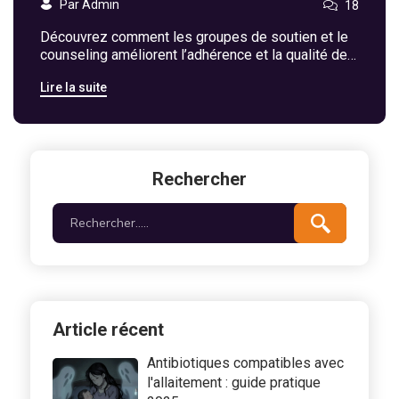
Par Admin
18
Découvrez comment les groupes de soutien et le
counseling améliorent l’adhérence et la qualité de
vie des patients traités par pirfénidone contre la
Lire la suite
fibrose pulmonaire idiopathique.
Rechercher
Article récent
Antibiotiques compatibles avec
l'allaitement : guide pratique