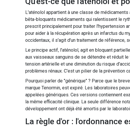
Qu'est-ce que l'aténolol et po
L'aténolol appartient à une classe de médicaments
bêta-bloquants
médicaments qui ralentissent le ryt
prescrit principalement pour traiter l'hypertension ar
pour aider à la récupération après un infarctus du m
occidentaux, il s'agit d'un traitement de référence,
Le principe actif, l'aténolol, agit en bloquant partie
aux vaisseaux sanguins de se détendre et réduit le 
tension artérielle et une diminution du risque d'acc
problèmes rénaux. C'est un pilier de la prévention c
Pourquoi parler de "générique" ? Parce que le brev
marque Tenormin, est expiré. Les laboratoires peu
appelées génériques. Ces versions contiennent exa
la même efficacité clinique. La seule différence nota
développement ont déjà été amortis par le laboratoire
La règle d'or : l'ordonnance e