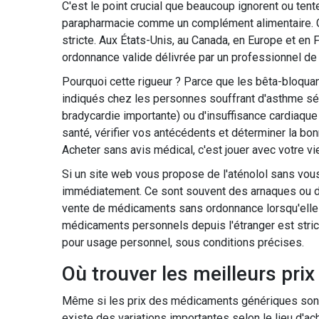
C'est le point crucial que beaucoup ignorent ou tente
parapharmacie comme un complément alimentaire. C
stricte. Aux États-Unis, au Canada, en Europe et en Fr
ordonnance valide délivrée par un professionnel de 
Pourquoi cette rigueur ? Parce que les bêta-bloquan
indiqués chez les personnes souffrant d'asthme sé
bradycardie importante) ou d'insuffisance cardiaque
santé, vérifier vos antécédents et déterminer la b
Acheter sans avis médical, c'est jouer avec votre vi
Si un site web vous propose de l'aténolol sans vou
immédiatement. Ce sont souvent des arnaques ou des
vente de médicaments sans ordonnance lorsqu'elle e
médicaments personnels depuis l'étranger est stric
pour usage personnel, sous conditions précises.
Où trouver les meilleurs pri
Même si les prix des médicaments génériques sont fix
existe des variations importantes selon le lieu d'ac