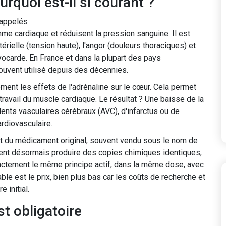
urquoi est-il si courant ?
 appelés
hme cardiaque et réduisent la pression sanguine
. Il est
térielle (tension haute), l'angor (douleurs thoraciques) et
yocarde. En France et dans la plupart des pays
 souvent utilisé depuis des décennies.
llement les effets de l'adrénaline sur le cœur. Cela permet
travail du muscle cardiaque. Le résultat ? Une baisse de la
idents vasculaires cérébraux (AVC), d'infarctus ou de
ardiovasculaire.
et du médicament original, souvent vendu sous le nom de
vent désormais produire des copies chimiques identiques,
ctement le même principe actif, dans la même dose, avec
ble est le prix, bien plus bas car les coûts de recherche et
 initial.
st obligatoire