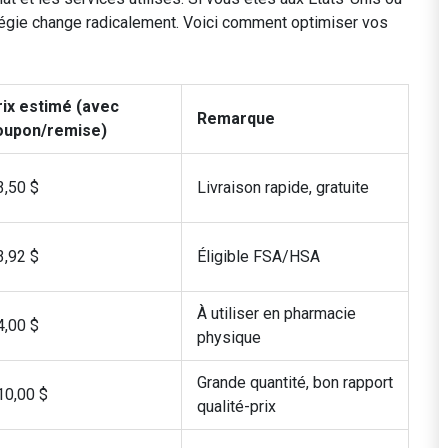
ratégie change radicalement. Voici comment optimiser vos
rix estimé (avec
Remarque
oupon/remise)
3,50 $
Livraison rapide, gratuite
3,92 $
Éligible FSA/HSA
À utiliser en pharmacie
4,00 $
physique
Grande quantité, bon rapport
10,00 $
qualité-prix