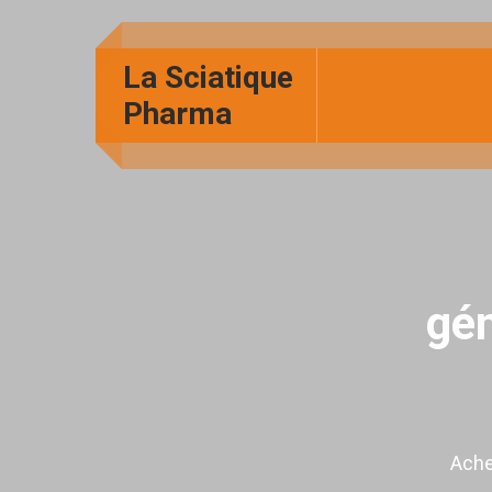
La Sciatique
Pharma
gén
Ache