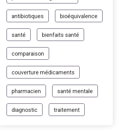
antibiotiques
bioéquivalence
santé
bienfaits santé
comparaison
couverture médicaments
pharmacien
santé mentale
diagnostic
traitement