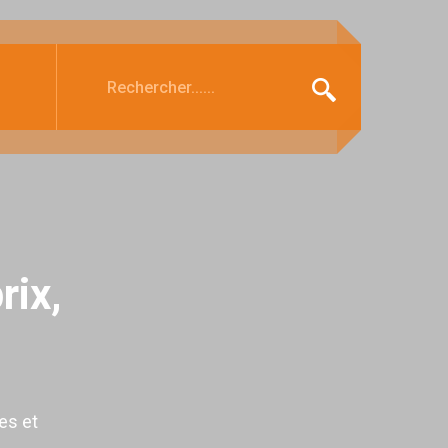
rix,
es et