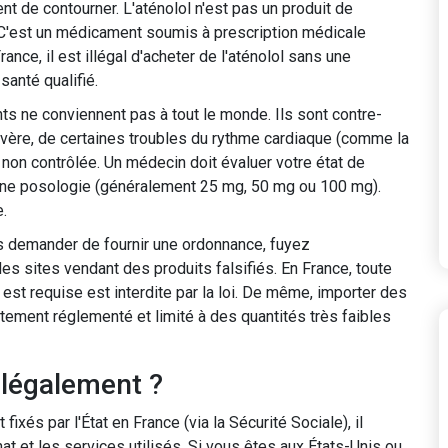
nt de contourner. L'aténolol n'est pas un produit de
'est un médicament soumis à prescription médicale
ance, il est illégal d'acheter de l'aténolol sans une
santé qualifié.
ts ne conviennent pas à tout le monde. Ils sont contre-
vère, de certaines troubles du rythme cardiaque (comme la
 non contrôlée. Un médecin doit évaluer votre état de
onne posologie (généralement 25 mg, 50 mg ou 100 mg).
e.
s demander de fournir une ordonnance, fuyez
 sites vendant des produits falsifiés. En France, toute
st requise est interdite par la loi. De même, importer des
tement réglementé et limité à des quantités très faibles
x légalement ?
és par l'État en France (via la Sécurité Sociale), il
hat et les services utilisés. Si vous êtes aux États-Unis ou