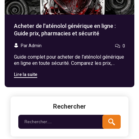
Acheter de l'aténolol générique en ligne :
Guide prix, pharmacies et sécurité
Par Admin
0
Guide complet pour acheter de l'aténolol générique
en ligne en toute sécurité. Comparez les prix,
évitez les arnaques et comprenez les règles
Lire la suite
d'ordonnance.
Rechercher