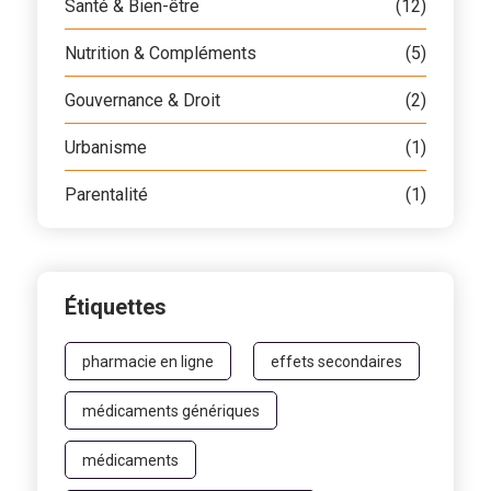
Santé & Bien-être
(12)
Nutrition & Compléments
(5)
Gouvernance & Droit
(2)
Urbanisme
(1)
Parentalité
(1)
Étiquettes
pharmacie en ligne
effets secondaires
médicaments génériques
médicaments