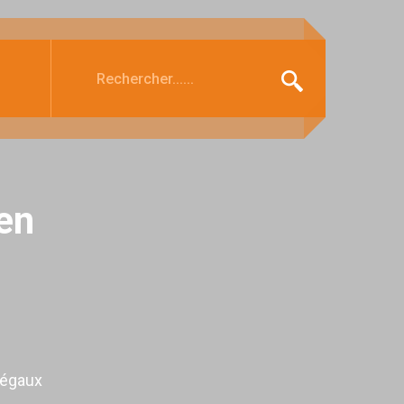
en
légaux