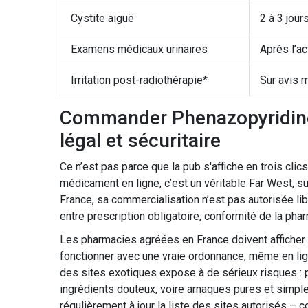
Cystite aiguë
2 à 3 jour
Examens médicaux urinaires
Après l’ac
Irritation post-radiothérapie*
Sur avis 
Commander Phenazopyridine 
légal et sécuritaire
Ce n’est pas parce que la pub s'affiche en trois cli
médicament en ligne, c’est un véritable Far West, 
France, sa commercialisation n’est pas autorisée libr
entre prescription obligatoire, conformité de la p
Les pharmacies agréées en France doivent afficher u
fonctionner avec une vraie ordonnance, même en lig
des sites exotiques expose à de sérieux risques : pi
ingrédients douteux, voire arnaques pures et simpl
régulièrement à jour la liste des sites autorisés – co