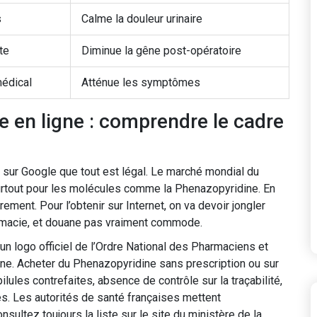
s
Calme la douleur urinaire
te
Diminue la gêne post-opératoire
médical
Atténue les symptômes
en ligne : comprendre le cadre
cs sur Google que tout est légal. Le marché mondial du
surtout pour les molécules comme la Phenazopyridine. En
ement. Pour l’obtenir sur Internet, on va devoir jongler
harmacie, et douane pas vraiment commode.
n logo officiel de l’Ordre National des Pharmaciens et
ne. Acheter du Phenazopyridine sans prescription ou sur
lules contrefaites, absence de contrôle sur la traçabilité,
es. Les autorités de santé françaises mettent
nsultez toujours la liste sur le site du ministère de la