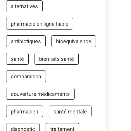
alternatives
pharmacie en ligne fiable
antibiotiques
bioéquivalence
santé
bienfaits santé
comparaison
couverture médicaments
pharmacien
santé mentale
diagnostic
traitement