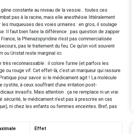
la gêne constante au niveau de la vessie… toutes ces
ombat pas à la racine, mais elle anesthésie littéralement
les muqueuses des voies urinaires : en gros, il soulage
se. Il faut bien faire la différence : pas question de zapper
En France, la Phenazopyridine n’est pas commercialisée
secours, pas le traitement du feu. Ce qu’on voit souvent
ou Uristat reste marginal ici.
rès reconnaissable : il colore l’urine (et parfois les
nge ou rouge vif. Cet effet-là, c’est un marqueur qui rassure
Pratique pour savoir si le médicament agit ! La molécule
cystite, à ceux souffrant d’une irritation post-
aux invasifs. Mais attention : ça ne remplace ni un vrai
ôté sécurité, le médicament n’est pas à prescrire en cas
que), ni chez les enfants ou femmes enceintes. Bref, pas
aximale
Effet