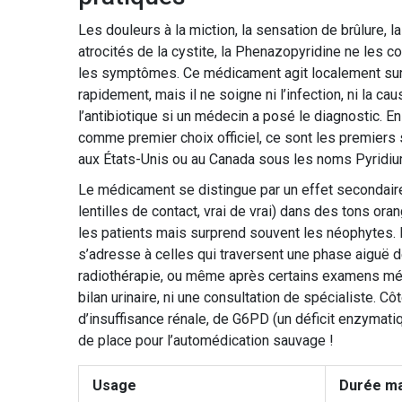
Les douleurs à la miction, la sensation de brûlure, 
atrocités de la cystite, la Phenazopyridine ne les c
les symptômes. Ce médicament agit localement sur 
rapidement, mais il ne soigne ni l’infection, ni la cau
l’antibiotique si un médecin a posé le diagnostic. 
comme premier choix officiel, ce sont les premiers 
aux États-Unis ou au Canada sous les noms Pyridium 
Le médicament se distingue par un effet secondaire t
lentilles de contact, vrai de vrai) dans des tons ora
les patients mais surprend souvent les néophytes. 
s’adresse à celles qui traversent une phase aiguë de 
radiothérapie, ou même après certains examens médic
bilan urinaire, ni une consultation de spécialiste. C
d’insuffisance rénale, de G6PD (un déficit enzymati
de place pour l’automédication sauvage !
Usage
Durée m