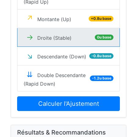
(Rapid Up)
↗
Montante (Up)
+0.8u base
→
Droite (Stable)
0u base
↘
Descendante (Down)
-0.8u base
⇊
Double Descendante
-1.2u base
(Rapid Down)
Calculer l'Ajustement
Résultats & Recommandations