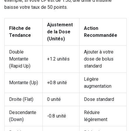
exemple, si votre CF est de 1:50, une unité d'insuline
baisse votre taux de 50 points.
Ajustement
Flèche de
Action
de la Dose
Tendance
Recommandée
(Unités)
Double
Ajouter à votre
Montante
+1.2 unités
dose de bolus
(Rapid Up)
standard
Légère
Montante (Up)
+0.8 unité
augmentation
Droite (Flat)
0 unité
Dose standard
Descendante
Réduire
-0.8 unité
(Down)
légèrement