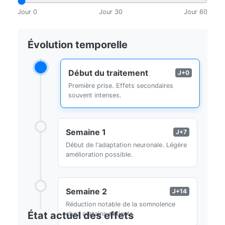
Jour 0
Jour 30
Jour 60
Évolution temporelle
Début du traitement
J+0
Première prise. Effets secondaires
souvent intenses.
Semaine 1
J+7
Début de l'adaptation neuronale. Légère
amélioration possible.
Semaine 2
J+14
Réduction notable de la somnolence
État actuel des effets
chez certains patients.