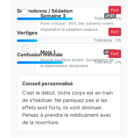
Somnolence / Sédation
Fort
Semaine 3
J+21
Tolérance : 0%
Point critique : 85% des patients voient
disparaître la sédation majeure.
Vertiges
Fort
Tolérance : 0%
Mois 1
J+30
Confusion mentale
Fort
Nouvel équilibre atteint. Surveillance de
Tolérance : 0%
la dépendance nécessaire.
Conseil personnalisé
C'est le début. Votre corps est en train
de s'habituer. Ne paniquez pas si les
effets sont forts, ils vont diminuer.
Pensez à prendre le médicament avec
de la nourriture.