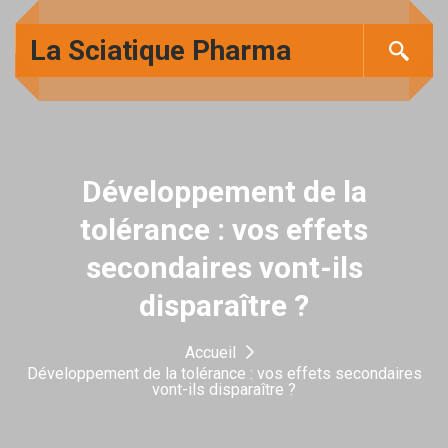
La Sciatique Pharma
Développement de la
tolérance : vos effets
secondaires vont-ils
disparaître ?
Accueil
Développement de la tolérance : vos effets secondaires
vont-ils disparaître ?