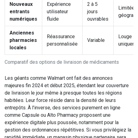
Nouveaux
Expérience
2 à 5
Limitée
entrants
utilisateur
jours
géograp
numériques
fluide
ouvrables
Anciennes
Réassurance
Louge lo
pharmacies
Variable
personnalisée
uniquem
locales
Comparatif des options de livraison de médicaments
Les géants comme Walmart ont fait des annonces
majeures fin 2024 et début 2025, étendant leur couverture
de livraison le jour même à presque toutes les régions
habitées. Leur force réside dans la densité de leurs
entrepôts. À l'inverse, des services purement en ligne
comme Capsule ou Alto Pharmacy proposent une
expérience digitale plus poussée, notamment pour la
gestion des ordonnances répétitives. Si vous privilégiez la
rapidité immédiate, un magasin physique partenaire sera