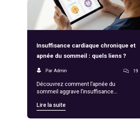
Insuffisance cardiaque chronique et
apnée du sommeil : quels liens ?
Par Admin
19
Découvrez comment l’apnée du
sommeil aggrave l’insuffisance
cardiaque chronique, quels signes
Lire la suite
surveiller, et comment le dépistage et la
PPC peuvent améliorer la santé du cœur.