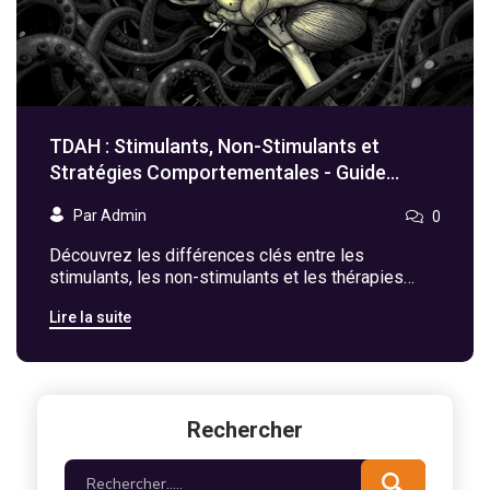
TDAH : Stimulants, Non-Stimulants et
Stratégies Comportementales - Guide
Complet
Par Admin
0
Découvrez les différences clés entre les
stimulants, les non-stimulants et les thérapies
comportementales pour le TDAH. Guide complet
Lire la suite
sur l'efficacité, les effets secondaires et les
meilleures pratiques de traitement.
Rechercher