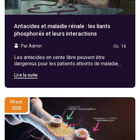
Antacides et maladie rénale : les liants
phosphorés et leurs interactions
Par Admin
14
Les antacides en vente libre peuvent être
dangereux pour les patients atteints de maladie
rénale. Certains contiennent de l’aluminium ou du
Lire la suite
magnésium qui s’accumulent et causent des
intoxications mortelles. Voici ce que vous devez
savoir pour éviter les complications.
10 oct.
2025