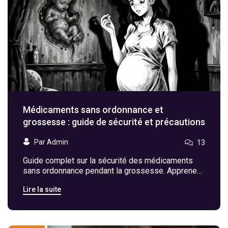
Médicaments sans ordonnance et
grossesse : guide de sécurité et précautions
Par Admin
13
Guide complet sur la sécurité des médicaments
sans ordonnance pendant la grossesse. Apprenez
quels produits utiliser, ceux à éviter et les
Lire la suite
questions essentielles à poser à votre médecin.