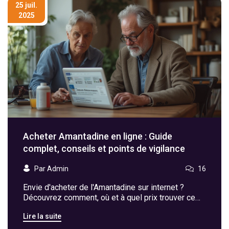
25 juil.
2025
Acheter Amantadine en ligne : Guide
complet, conseils et points de vigilance
Par Admin
16
Envie d'acheter de l'Amantadine sur internet ?
Découvrez comment, où et à quel prix trouver ce
médicament en toute sécurité en ligne, sans
Lire la suite
tomber dans les pièges.