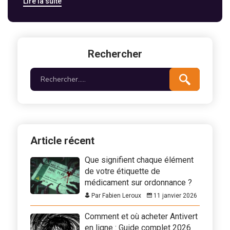
Lire la suite
facilitent l'autonomie.
Rechercher
Article récent
Que signifient chaque élément
de votre étiquette de
médicament sur ordonnance ?
Par Fabien Leroux
11 janvier 2026
Comment et où acheter Antivert
en ligne : Guide complet 2026