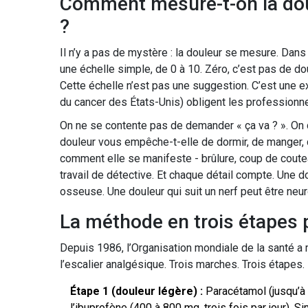
Comment mesure-t-on la dou
?
Il n’y a pas de mystère : la douleur se mesure. Dans
une échelle simple, de 0 à 10. Zéro, c’est pas de dou
Cette échelle n’est pas une suggestion. C’est une 
du cancer des États-Unis) obligent les professionn
On ne se contente pas de demander « ça va ? ». On d
douleur vous empêche-t-elle de dormir, de manger, d
comment elle se manifeste - brûlure, coup de couteau
travail de détective. Et chaque détail compte. Une d
osseuse. Une douleur qui suit un nerf peut être neu
La méthode en trois étapes p
Depuis 1986, l’Organisation mondiale de la santé a 
l’escalier analgésique. Trois marches. Trois étapes.
Étape 1 (douleur légère) :
Paracétamol (jusqu’à 
l’ibuprofène (400 à 800 mg, trois fois par jour). S