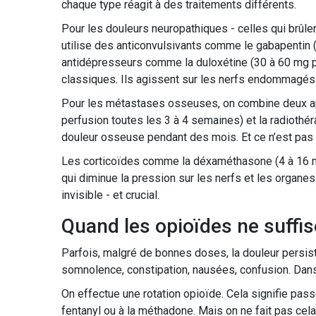
chaque type réagit à des traitements différents.
Pour les douleurs neuropathiques - celles qui brûlen
utilise des anticonvulsivants comme le gabapentin (
antidépresseurs comme la duloxétine (30 à 60 mg p
classiques. Ils agissent sur les nerfs endommagés p
Pour les métastases osseuses, on combine deux ap
perfusion toutes les 3 à 4 semaines) et la radiothé
douleur osseuse pendant des mois. Et ce n’est pas 
Les corticoïdes comme la déxaméthasone (4 à 16 mg 
qui diminue la pression sur les nerfs et les organes.
invisible - et crucial.
Quand les opioïdes ne suffis
Parfois, malgré de bonnes doses, la douleur persis
somnolence, constipation, nausées, confusion. Dans
On effectue une rotation opioïde. Cela signifie pass
fentanyl ou à la méthadone. Mais on ne fait pas cel