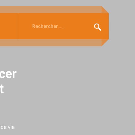
ncer
t
 de vie