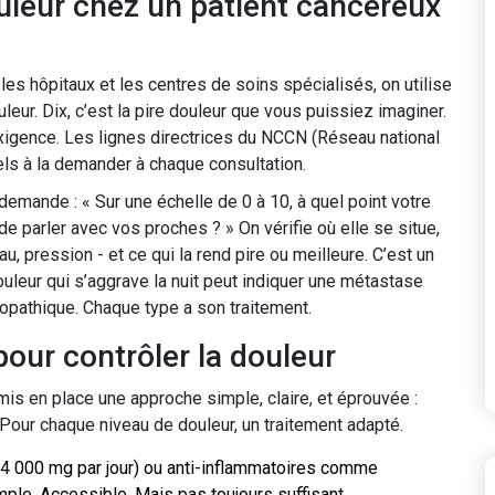
leur chez un patient cancéreux
 les hôpitaux et les centres de soins spécialisés, on utilise
leur. Dix, c’est la pire douleur que vous puissiez imaginer.
exigence. Les lignes directrices du NCCN (Réseau national
els à la demander à chaque consultation.
emande : « Sur une échelle de 0 à 10, à quel point votre
e parler avec vos proches ? » On vérifie où elle se situe,
, pression - et ce qui la rend pire ou meilleure. C’est un
ouleur qui s’aggrave la nuit peut indiquer une métastase
ropathique. Chaque type a son traitement.
our contrôler la douleur
mis en place une approche simple, claire, et éprouvée :
 Pour chaque niveau de douleur, un traitement adapté.
4 000 mg par jour) ou anti-inflammatoires comme
imple. Accessible. Mais pas toujours suffisant.