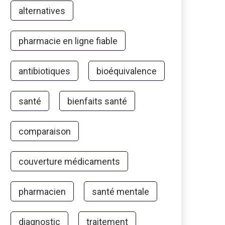
alternatives
pharmacie en ligne fiable
antibiotiques
bioéquivalence
santé
bienfaits santé
comparaison
couverture médicaments
pharmacien
santé mentale
diagnostic
traitement