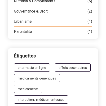
Nutrition & Compléments
(5)
Gouvernance & Droit
(2)
Urbanisme
(1)
Parentalité
(1)
Étiquettes
pharmacie en ligne
effets secondaires
médicaments génériques
médicaments
interactions médicamenteuses