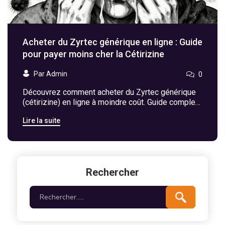
Acheter du Zyrtec générique en ligne : Guide
pour payer moins cher la Cétirizine
Par Admin
0
Découvrez comment acheter du Zyrtec générique
(cétirizine) en ligne à moindre coût. Guide complet
sur les prix, les sites fiables et les économies
Lire la suite
possibles.
Rechercher