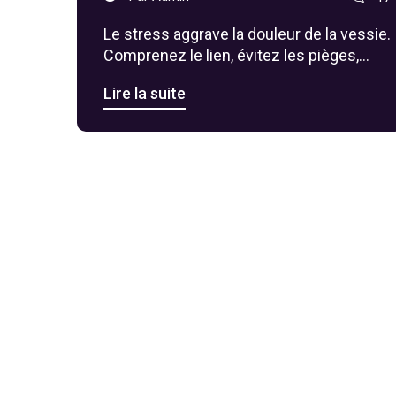
Le stress aggrave la douleur de la vessie.
Comprenez le lien, évitez les pièges,
suivez un plan simple pour calmer les
Lire la suite
symptômes et sachez quand consulter.