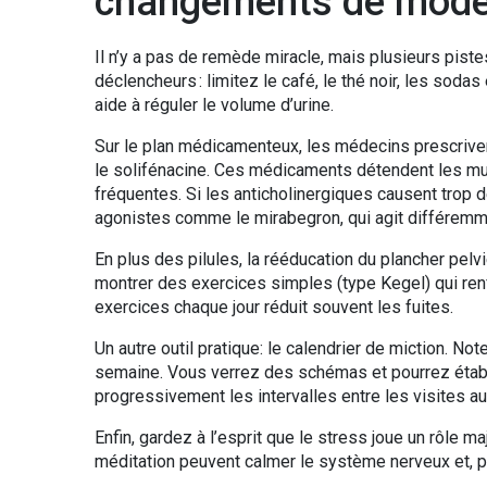
changements de mode 
Il n’y a pas de remède miracle, mais plusieurs piste
déclencheurs : limitez le café, le thé noir, les sodas
aide à réguler le volume d’urine.
Sur le plan médicamenteux, les médecins prescrive
le solifénacine. Ces médicaments détendent les mus
fréquentes. Si les anticholinergiques causent trop
agonistes comme le mirabegron, qui agit différemmen
En plus des pilules, la rééducation du plancher pelv
montrer des exercices simples (type Kegel) qui renf
exercices chaque jour réduit souvent les fuites.
Un autre outil pratique: le calendrier de miction. N
semaine. Vous verrez des schémas et pourrez établ
progressivement les intervalles entre les visites a
Enfin, gardez à l’esprit que le stress joue un rôle m
méditation peuvent calmer le système nerveux et, pa