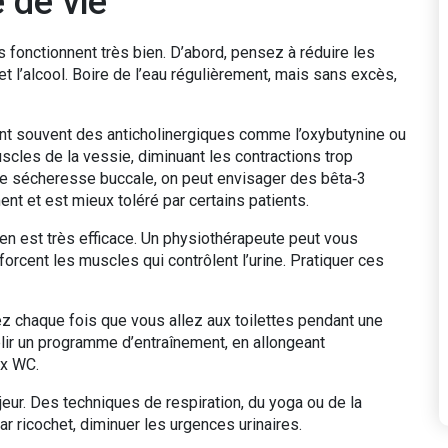
de vie
s fonctionnent très bien. D’abord, pensez à réduire les
 et l’alcool. Boire de l’eau régulièrement, mais sans excès,
nt souvent des anticholinergiques comme l’oxybutynine ou
cles de la vessie, diminuant les contractions trop
 de sécheresse buccale, on peut envisager des bêta‑3
t et est mieux toléré par certains patients.
ien est très efficace. Un physiothérapeute peut vous
orcent les muscles qui contrôlent l’urine. Pratiquer ces
otez chaque fois que vous allez aux toilettes pendant une
ir un programme d’entraînement, en allongeant
ux WC.
ajeur. Des techniques de respiration, du yoga ou de la
r ricochet, diminuer les urgences urinaires.