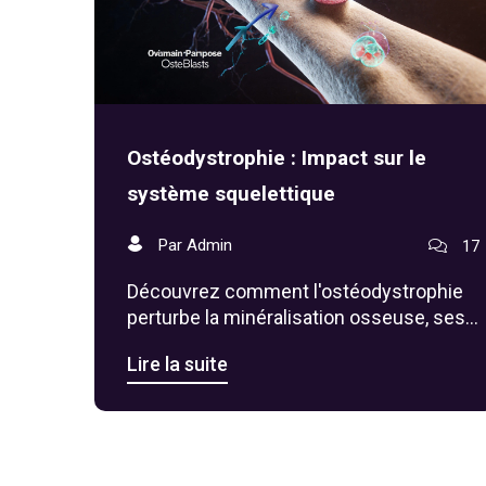
Ostéodystrophie : Impact sur le
système squelettique
Par Admin
17
Découvrez comment l'ostéodystrophie
perturbe la minéralisation osseuse, ses
causes, symptômes, diagnostic et
Lire la suite
stratégies de prise en charge.