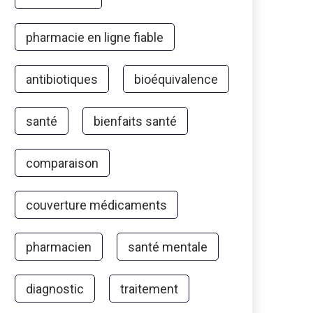
pharmacie en ligne fiable
antibiotiques
bioéquivalence
santé
bienfaits santé
comparaison
couverture médicaments
pharmacien
santé mentale
diagnostic
traitement