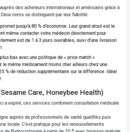
uprès des acheteurs internationaux et américains grâce à
 Deux noms se distinguent par leur fiabilité :
 promet jusqu'à 80 % d'économie. Leur grand atout est le
uvent même contacter votre médecin directement pour
itement est de 1 à 3 jours ouvrables, suivi d'une livraison
n.
e plus bas avec une politique de « price match »
ez le même médicament moins cher ailleurs chez une
 25 % de réduction supplémentaire sur la différence. Idéal
.
 (Sesame Care, Honeybee Health)
-ci a expiré, ces services combinent consultation médicale
 ligne auprès de professionnels de santé qualifiés
puis
macie locale. C'est pratique pour les renouvellements
s de fludrocortisone à partir de 20 $ avec livraison gratuite