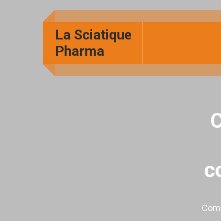
La Sciatique
Pharma
C
c
Comme