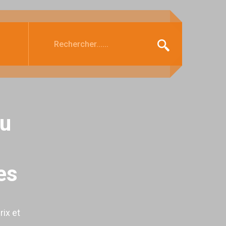
du
es
rix et