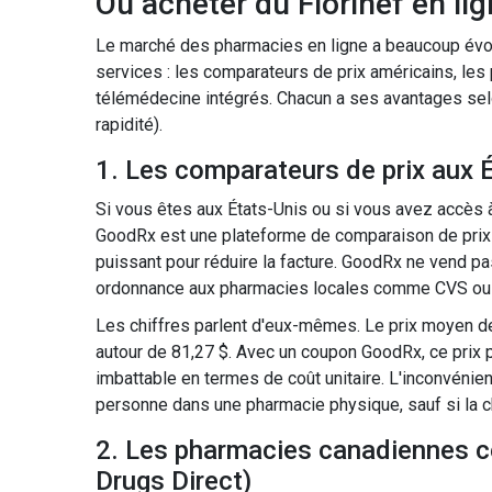
Où acheter du Florinef en lig
Le marché des pharmacies en ligne a beaucoup évolu
services : les comparateurs de prix américains, les
télémédecine intégrés. Chacun a ses avantages selon
rapidité).
1. Les comparateurs de prix aux 
Si vous êtes aux États-Unis ou si vous avez accès 
GoodRx
est
une plateforme de comparaison de pri
puissant pour réduire la facture. GoodRx ne vend p
ordonnance aux pharmacies locales comme CVS ou
Les chiffres parlent d'eux-mêmes. Le prix moyen de
autour de 81,27 $. Avec un coupon GoodRx, ce prix p
imbattable en termes de coût unitaire. L'inconvéni
personne dans une pharmacie physique, sauf si la ch
2. Les pharmacies canadiennes ce
Drugs Direct)