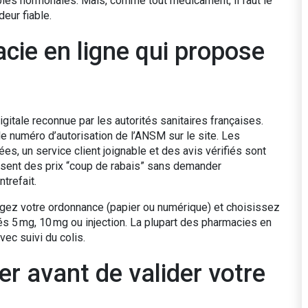
pies hormonales. Mais, comme tout médicament, il faut le
eur fiable.
cie en ligne qui propose
igitale reconnue par les autorités sanitaires françaises.
e numéro d’autorisation de l’ANSM sur le site. Les
es, un service client joignable et des avis vérifiés sont
osent des prix “coup de rabais” sans demander
trefait.
argez votre ordonnance (papier ou numérique) et choisissez
 5 mg, 10 mg ou injection. La plupart des pharmacies en
vec suivi du colis.
ier avant de valider votre