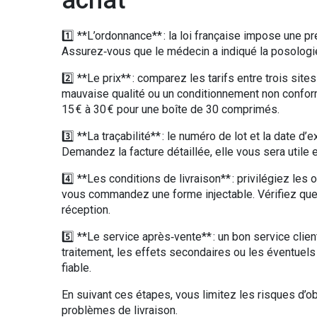
achat
1️⃣ **L’ordonnance** : la loi française impose une 
Assurez‑vous que le médecin a indiqué la posologie 
2️⃣ **Le prix** : comparez les tarifs entre trois site
mauvaise qualité ou un conditionnement non confor
15 € à 30 € pour une boîte de 30 comprimés.
3️⃣ **La traçabilité** : le numéro de lot et la date d
Demandez la facture détaillée, elle vous sera utile 
4️⃣ **Les conditions de livraison** : privilégiez les 
vous commandez une forme injectable. Vérifiez que le
réception.
5️⃣ **Le service après‑vente** : un bon service clie
traitement, les effets secondaires ou les éventuels
fiable.
En suivant ces étapes, vous limitez les risques d’o
problèmes de livraison.