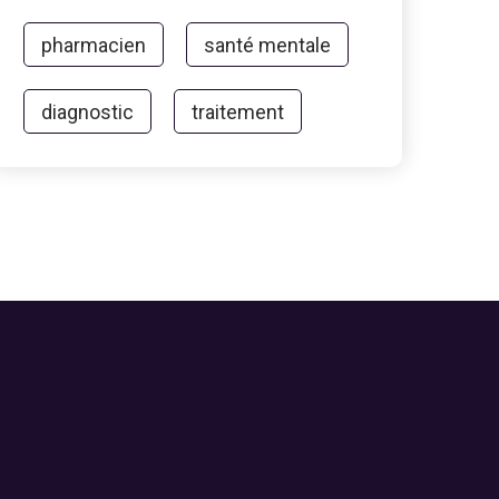
pharmacien
santé mentale
diagnostic
traitement