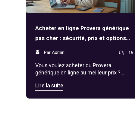
Acheter en ligne Provera générique
pas cher : sécurité, prix et options
(2025)
Par Admin
16
Vous voulez acheter du Provera
générique en ligne au meilleur prix ?
Voici comment le faire légalement et
Lire la suite
sans risque en France, avec alternatives,
prix et conseils 2025.